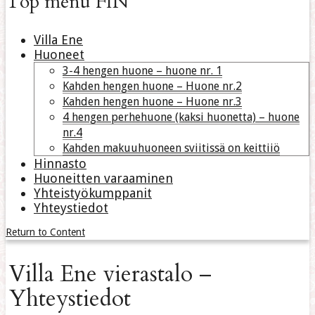
Top menu FIN
Villa Ene
Huoneet
3-4 hengen huone – huone nr. 1
Kahden hengen huone – Huone nr.2
Kahden hengen huone – Huone nr.3
4 hengen perhehuone (kaksi huonetta) – huone
nr.4
Kahden makuuhuoneen sviitissä on keittiiö
Hinnasto
Huoneitten varaaminen
Yhteistyökumppanit
Yhteystiedot
Return to Content
Villa Ene vierastalo –
Yhteystiedot