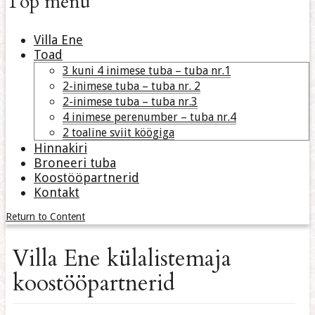
Top menu
Villa Ene
Toad
3 kuni 4 inimese tuba – tuba nr.1
2-inimese tuba – tuba nr. 2
2-inimese tuba – tuba nr.3
4 inimese perenumber – tuba nr.4
2 toaline sviit köögiga
Hinnakiri
Broneeri tuba
Koostööpartnerid
Kontakt
Return to Content
Villa Ene külalistemaja
koostööpartnerid