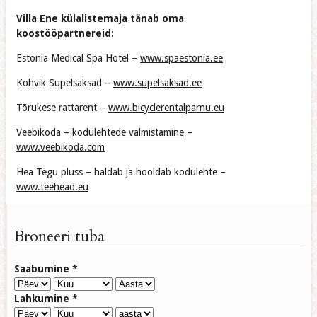
Villa Ene külalistemaja tänab oma
koostööpartnereid:
Estonia Medical Spa Hotel –
www.spaestonia.ee
Kohvik Supelsaksad –
www.supelsaksad.ee
Tõrukese rattarent –
www.bicyclerentalparnu.eu
Veebikoda –
kodulehtede valmistamine
–
www.veebikoda.com
Hea Tegu pluss – haldab ja hooldab kodulehte –
www.teehead.eu
Broneeri tuba
Saabumine
*
Lahkumine
*