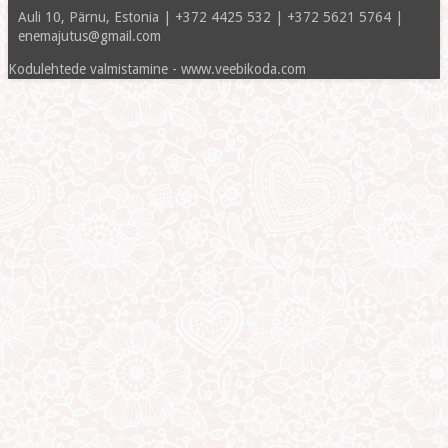
Auli 10, Pärnu, Estonia | +372 4425 532 | +372 5621 5764 |
enemajutus@gmail.com
Kodulehtede valmistamine - www.veebikoda.com