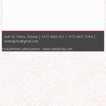
Auli 10, Pärnu, Estonia | +372 4425 532 | +372 5621 5764 |
enemajutus@gmail.com
Kodulehtede valmistamine - www.veebikoda.com