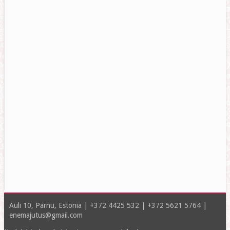
Auli 10, Pärnu, Estonia | +372 4425 532 | +372 5621 5764 |
enemajutus@gmail.com