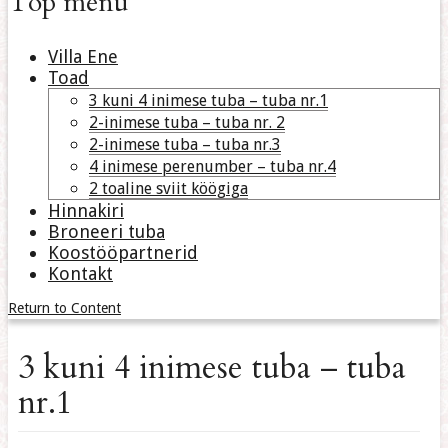
Top menu
Villa Ene
Toad
3 kuni 4 inimese tuba – tuba nr.1
2-inimese tuba – tuba nr. 2
2-inimese tuba – tuba nr.3
4 inimese perenumber – tuba nr.4
2 toaline sviit köögiga
Hinnakiri
Broneeri tuba
Koostööpartnerid
Kontakt
Return to Content
3 kuni 4 inimese tuba – tuba
nr.1