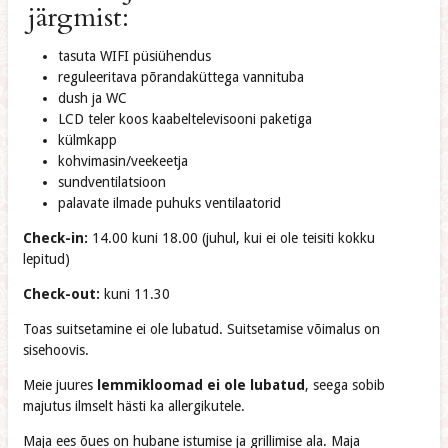
järgmist:
tasuta WIFI püsiühendus
reguleeritava põrandaküttega vannituba
dush ja WC
LCD teler koos kaabeltelevisooni paketiga
külmkapp
kohvimasin/veekeetja
sundventilatsioon
palavate ilmade puhuks ventilaatorid
Check-in:
14.00 kuni 18.00 (juhul, kui ei ole teisiti kokku
lepitud)
Check-out:
kuni 11.30
Toas suitsetamine ei ole lubatud. Suitsetamise võimalus on
sisehoovis.
Meie juures
lemmikloomad ei ole lubatud
, seega sobib
majutus ilmselt hästi ka allergikutele.
Maja ees õues on hubane istumise ja grillimise ala. Maja