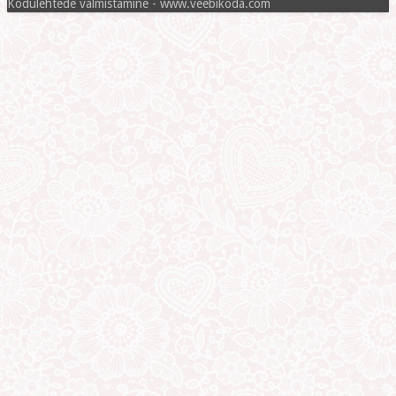
Kodulehtede valmistamine - www.veebikoda.com