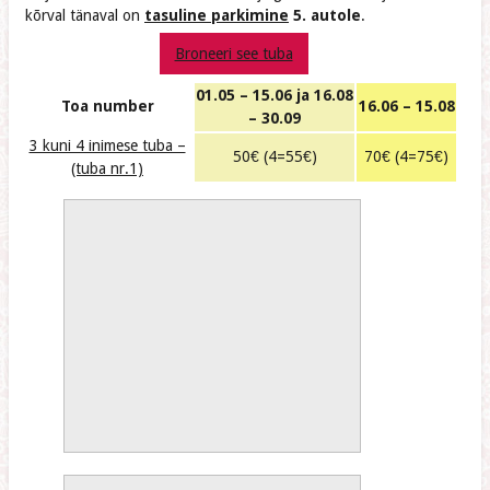
kõrval tänaval on
tasuline parkimine
5. autole
.
Broneeri see tuba
01.05 – 15.06 ja 16.08
Toa number
16.06 – 15.08
– 30.09
3 kuni 4 inimese tuba –
50€ (4=55€)
70€ (4=75€)
(tuba nr.1)