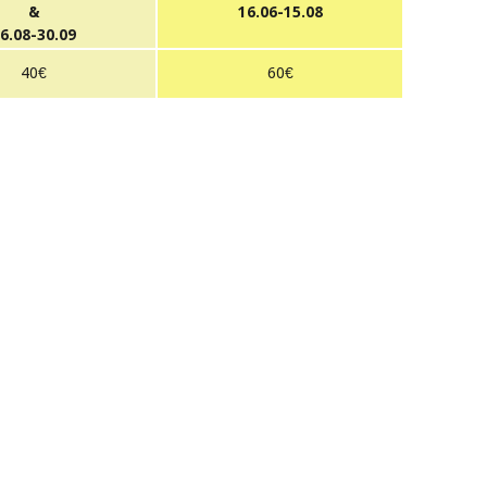
&
16.06-15.08
6.08-30.09
40€
60€