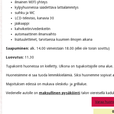
ilmainen WIFI-yhteys
kylpyhuoneissa säädettäva lattialämmitys
suihku ja WC
LCD-televisio, kanavia 30
jääkaappi
kahvikeitin/vedenkeitin
automaattinen ilmanvaihto
lisätuulettimet, tarvitaessa kuumien ilmojen aikana
Saapuminen:
alk. 14.00 viimeistään 18.00 (ellei ole toisin sovittu)
Luovutus:
11.30
Tupakointi huoneissa on kielletty. Ulkona on tupakoitsijolle oma alue.
Huoneisiimme ei saa tuoda lemmikkieläimiä. Siksi huonemme sopivat all
Majoituksen edessä on mukava oleskelu- ja grillialue.
Viedenelle autolle on
maksullinen pysäköinti
talon viereisellä kadul
Varaa huon
0