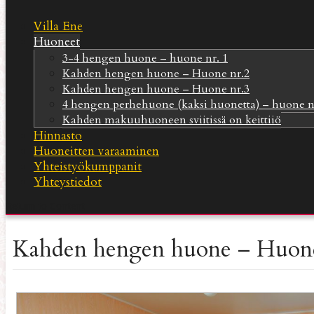
Villa Ene
Huoneet
3-4 hengen huone – huone nr. 1
Kahden hengen huone – Huone nr.2
Kahden hengen huone – Huone nr.3
4 hengen perhehuone (kaksi huonetta) – huone n
Kahden makuuhuoneen sviitissä on keittiiö
Hinnasto
Huoneitten varaaminen
Yhteistyökumppanit
Yhteystiedot
Return to Content
Kahden hengen huone – Huone