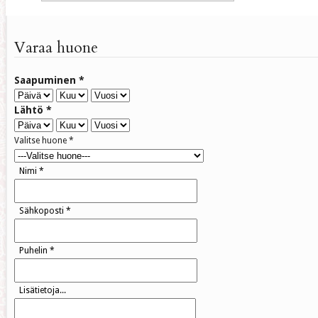
Varaa huone
Saapuminen
*
Lähtö
*
Valitse huone
*
Nimi
*
Sähkoposti
*
Puhelin
*
Lisätietoja...