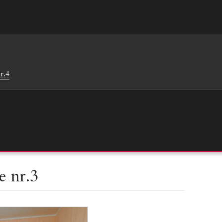
r.4
 nr.3